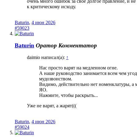
очень много ошибок за своё долгое правление, и не
к критическому исходу.
Baturin
,
4 июн 2026
#59023
Baturin
Оратор
Комментатор
daimio написал(а):
↑
Нас просто варят на медленном огне.
А наше руководство занимается всем чем уго
мудозвонством.
Видимо, действительно нет номенклатуры, а 
ЯО.
Нажмите, чтобы раскрыть...
Уже не варят, а жарят(((
Baturin
,
4 июн 2026
#59024