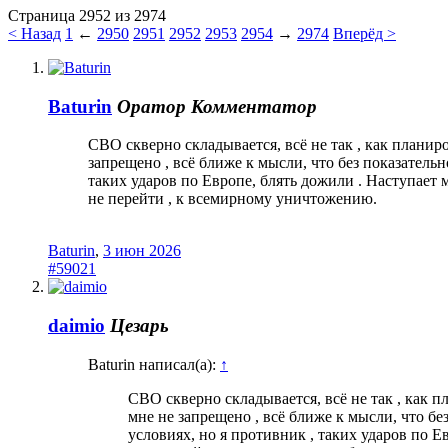
Страница 2952 из 2974
< Назад
1
←
2950
2951
2952
2953
2954
→
2974
Вперёд >
Baturin
Оратор
Комментатор
СВО скверно складывается, всё не так , как планир
запрещено , всё ближе к мысли, что без показатель
таких ударов по Европе, блять дожили . Наступает
не перейти , к всемирному уничтожению.
Baturin
,
3 июн 2026
#59021
daimio
Цезарь
Baturin написал(а):
↑
СВО скверно складывается, всё не так , как 
мне не запрещено , всё ближе к мысли, что бе
условиях, но я противник , таких ударов по 