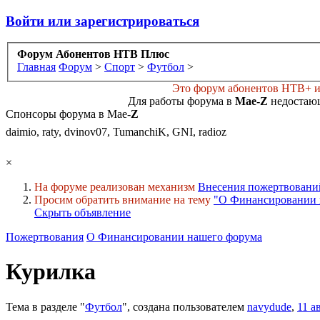
Войти или зарегистрироваться
Форум Абонентов НТВ Плюс
Главная
Форум
>
Спорт
>
Футбол
>
Это форум абонентов НТВ+ и 
Для работы форума в
Мае-
Z
недостающ
Спонсоры форума в Мае-
Z
daimio, raty, dvinov07, TumanchiK, GNI, radioz
×
На форуме реализован механизм
Внесения пожертвовани
Просим обратить внимание на тему
"О Финансировании 
Скрыть объявление
Пожертвования
О Финансировании нашего форума
Курилка
Тема в разделе "
Футбол
", создана пользователем
navydude
,
11 а