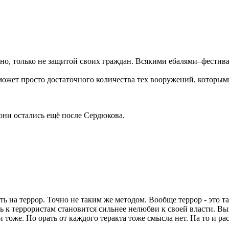
дно, только не защитой своих граждан. Всякими ебалями–фести
может просто достаточного количества тех вооружений, которым
они остались ещё после Сердюкова.
ать на террор. Точно не таким же методом. Вообще террор - это
ь к террористам становится сильнее нелюбви к своей власти. Вы
и тоже. Но орать от каждого теракта тоже смысла нет. На то и ра