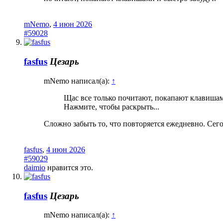
mNemo
,
4 июн 2026
#59028
fasfus
Цезарь
mNemo написал(а):
↑
Щас все только почитают, покапают клавишам
Нажмите, чтобы раскрыть...
Сложно забыть то, что повторяется ежедневно. Сег
fasfus
,
4 июн 2026
#59029
daimio
нравится это.
fasfus
Цезарь
mNemo написал(а):
↑