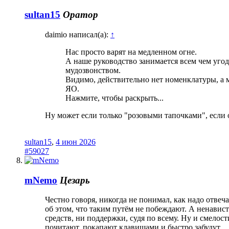
sultan15
Оратор
daimio написал(а):
↑
Нас просто варят на медленном огне.
А наше руководство занимается всем чем уго
мудозвонством.
Видимо, действительно нет номенклатуры, а 
ЯО.
Нажмите, чтобы раскрыть...
Ну может если только "розовыми тапочками", если 
sultan15
,
4 июн 2026
#59027
mNemo
Цезарь
Честно говоря, никогда не понимал, как надо отвеч
об этом, что таким путём не побеждают. А ненавист
средств, ни поддержки, судя по всему. Ну и смелост
почитают, покапают клавишами и быстро забудут.