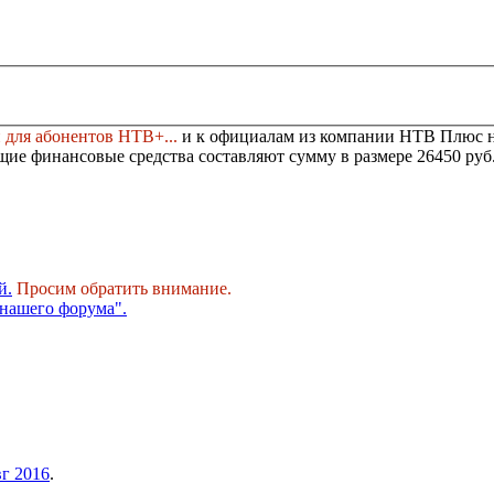
для абонентов НТВ+...
и к официалам из компании НТВ Плюс 
ие финансовые средства составляют сумму в размере
26450 руб
й.
Просим обратить внимание.
нашего форума".
вг 2016
.