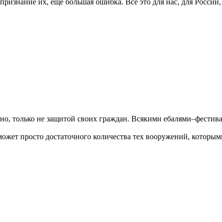
 признание их, ещё большая ошибка. Всё это для нас, для России
дно, только не защитой своих граждан. Всякими ебалями–фести
может просто достаточного количества тех вооружений, которым