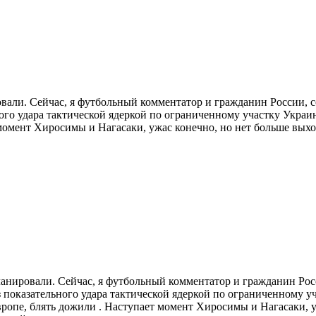
овали. Сейчас, я футбольный комментатор и гражданин России, с
ного удара тактической ядеркой по ограниченному участку Украин
 момент Хиросимы и Нагасаки, ужас конечно, но нет больше выхо
планировали. Сейчас, я футбольный комментатор и гражданин Росс
з показательного удара тактической ядеркой по ограниченному у
Европе, блять дожили . Наступает момент Хиросимы и Нагасаки, 