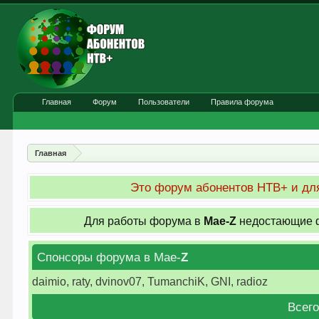
Главная
Форум
Пользователи
Правила форума
Главная
Это форум абонентов НТВ+ и для
Для работы форума в
Мае-
Z
недостающие ф
Спонсоры форума в Мае-
Z
daimio, raty, dvinov07, TumanchiK, GNI, radioz
Всего