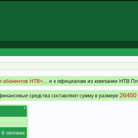
 абонентов НТВ+...
и к официалам из компании НТВ Пл
26450
инансовые средства составляют сумму в размере
×
 6 человек