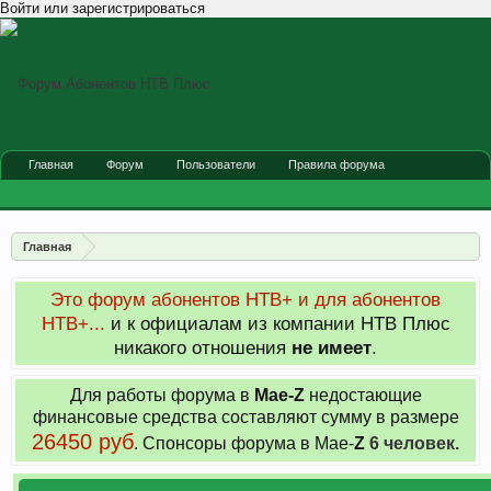
Войти или зарегистрироваться
Главная
Форум
Пользователи
Правила форума
Главная
Это форум абонентов НТВ+ и для абонентов
НТВ+...
и к официалам из компании НТВ Плюс
никакого отношения
не имеет
.
Для работы форума в
Мае-
Z
недостающие
финансовые средства составляют сумму в размере
26450 руб
. Cпонсоры форума в Мае-
Z
6 человек.