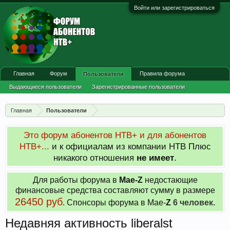
Войти или зарегистрироваться
Главная
Форум
Правила форума
Пользователи
Выдающиеся пользователи
Зарегистрированные пользователи
Сейчас на форуме
Недавняя активность
Главная
Пользователи
Новые сообщения профиля
Это форум абонентов НТВ+ и для абонентов
НТВ+...
и к официалам из компании НТВ Плюс
никакого отношения
не имеет
.
Для работы форума в
Мае-
Z
недостающие
финансовые средства составляют сумму в размере
26450 руб
. Cпонсоры форума в Мае-
Z
6 человек.
Недавняя активность liberalst