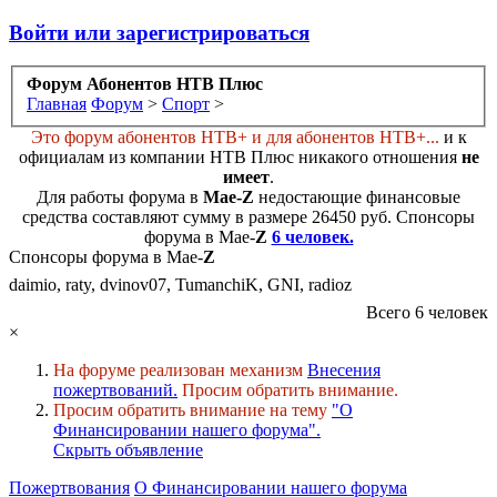
Войти или зарегистрироваться
Форум Абонентов НТВ Плюс
Главная
Форум
>
Спорт
>
Это форум абонентов НТВ+ и для абонентов НТВ+...
и к
официалам из компании НТВ Плюс никакого отношения
не
имеет
.
Для работы форума в
Мае-
Z
недостающие финансовые
средства составляют сумму в размере
26450 руб
. Cпонсоры
форума в Мае-
Z
6 человек.
Спонсоры форума в Мае-
Z
daimio, raty, dvinov07, TumanchiK, GNI, radioz
Всего 6 человек
×
На форуме реализован механизм
Внесения
пожертвований.
Просим обратить внимание.
Просим обратить внимание на тему
"О
Финансировании нашего форума".
Скрыть объявление
Пожертвования
О Финансировании нашего форума