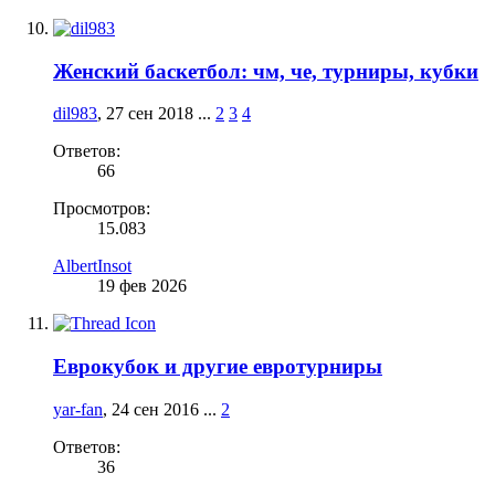
Женский баскетбол: чм, че, турниры, кубки
dil983
,
27 сен 2018
...
2
3
4
Ответов:
66
Просмотров:
15.083
AlbertInsot
19 фев 2026
Еврокубок и другие евротурниры
yar-fan
,
24 сен 2016
...
2
Ответов:
36