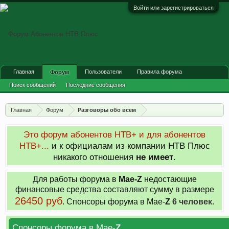
Войти или зарегистрироваться
Главная
Пользователи
Правила форума
Форум
Поиск сообщений
Последние сообщения
Главная
Форум
Разговоры обо всем
Это форум абонентов НТВ+ и для абонентов
НТВ+...
и к официалам из компании НТВ Плюс
никакого отношения
не имеет
.
Для работы форума в
Мае-
Z
недостающие
финансовые средства составляют сумму в размере
26450 руб
. Cпонсоры форума в Мае-
Z
6 человек.
Спонсоры форума в Мае-
Z