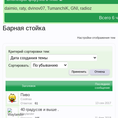
daimio, raty, dvinov07, TumanchiK, GNI, radioz
Всего 6 
Барная стойка
Настройки отображения тем
Критерий сортировки тем:
Сортировать:
Последнее
Заголовок
сообщение
Пиво
Coolmax
13 сен 2017
Ответов:
61
40 градусов и выше .
Waylander
11 фев 2018