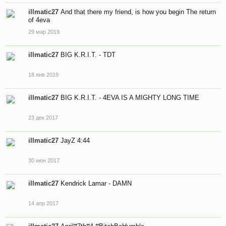
illmatic27
And that there my friend, is how you begin The return
of 4eva
29 мар 2019
illmatic27
BIG K.R.I.T. - TDT
18 янв 2019
illmatic27
BIG K.R.I.T. - 4EVA IS A MIGHTY LONG TIME
23 дек 2017
illmatic27
JayZ 4:44
30 июн 2017
illmatic27
Kendrick Lamar - DAMN
14 апр 2017