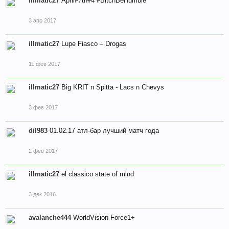
illmatic27
April#7th#4 #BitchBeHumble
3 апр 2017
illmatic27
Lupe Fiasco – Drogas
11 фев 2017
illmatic27
Big KRIT n Spitta - Lacs n Chevys
3 фев 2017
dil983
01.02.17 атл-бар лучший матч года
2 фев 2017
illmatic27
el classico state of mind
3 дек 2016
avalanche444
WorldVision Force1+