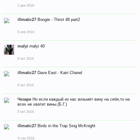
2 дек 2016
illmatic27
Boogie - Thirst 48 part2
5 ноя 2016
malyi
malyi 40
8 окт 2016
illmatic27
Dave East - Kairi Chanel
6 окт 2016
Чезаре
Но если каждый из нас возьмёт вину на себя,то на
всех не хватит вины.(Б.Г.)
5 окт 2016
illmatic27
Birds in the Trap Sing McKnight
4 сен 2016