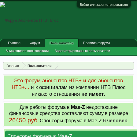
Войти или зарегистрироваться
Главная
Форум
Правила форума
Пользователи
Выдающиеся пользователи
Зарегистрированные пользователи
Сейчас на форуме
Недавняя активность
Главная
Пользователи
Новые сообщения профиля
Это форум абонентов НТВ+ и для абонентов
НТВ+...
и к официалам из компании НТВ Плюс
никакого отношения
не имеет
.
Для работы форума в
Мае-
Z
недостающие
финансовые средства составляют сумму в размере
26450 руб
. Cпонсоры форума в Мае-
Z
6 человек.
Спонсоры форума в Мае-
Z