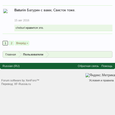
Baturin
Батурин с вами, Свисток тоже.
15 авг 2016
cheburl
нравится это.
1
2
Вперёд >
Главная
Пользователи
Russian (RU)
Обратная связь
Помощь
Forum software by XenForo™
Условия и правила
Перевод:
XF-Russia.ru