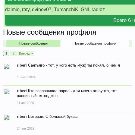
daimio, raty, dvinov07, TumanchiK, GNI, radioz
Всего 6 
Новые сообщения профиля
Новые сообщения
Новые сообщения профиля
1
2
Вперёд >
riberi
Сантьяго - тот, у кого есть муж) ты понял, о чем я
15 мар 2024
riberi
Кто запрашивал пароль для моего аккаунта, тот -
пассивный элтонджон
11 авг 2020
riberi
Ветеран. С большой буквы
24 авг 2019