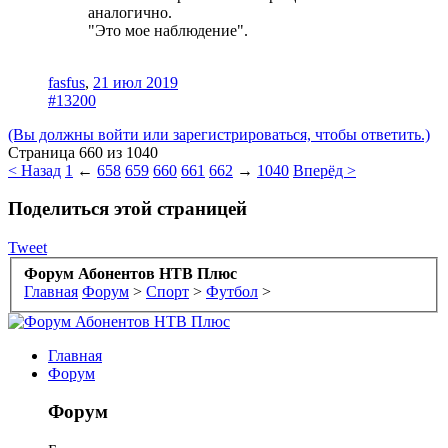
аналогично.
"Это мое наблюдение".
fasfus
,
21 июл 2019
#13200
(Вы должны войти или зарегистрироваться, чтобы ответить.)
Страница 660 из 1040
< Назад
1
←
658
659
660
661
662
→
1040
Вперёд >
Поделиться этой страницей
Tweet
Форум Абонентов НТВ Плюс
Главная
Форум
>
Спорт
>
Футбол
>
Главная
Форум
Форум