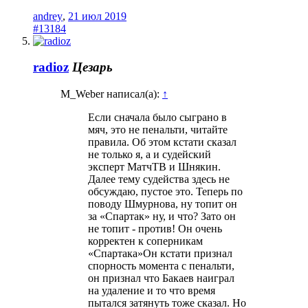
andrey
,
21 июл 2019
#13184
radioz
Цезарь
M_Weber написал(а):
↑
Если сначала было сыграно в
мяч, это не пенальти, читайте
правила. Об этом кстати сказал
не только я, а и судейский
эксперт МатчТВ и Шнякин.
Далее тему судейства здесь не
обсуждаю, пустое это. Теперь по
поводу Шмурнова, ну топит он
за «Спартак» ну, и что? Зато он
не топит - против! Он очень
корректен к соперникам
«Спартака»Он кстати признал
спорность момента с пенальти,
он признал что Бакаев наиграл
на удаление и то что время
пытался затянуть тоже сказал. Но