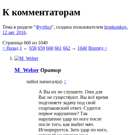
К комментаторам
Тема в разделе "
Футбол
", создана пользователем
leonkonkov
,
12 авг 2016
.
Страница 660 из 1040
< Назад
1
←
658
659
660
661
662
→
1040
Вперёд >
M_Weber
Оратор
radioz написал(а):
↑
А Вы их не слушаете. Они для
Вас не существуют. Вы всё время
подгоняете задачу под свой
спартаковский ответ. Судится
первое нарушение? Так
нарушение удар по ноге после
после того, как выбит мяч.
Игнорируется. Зато удар по ноге,