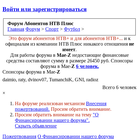
Войти или зарегистрироваться
Форум Абонентов НТВ Плюс
Главная
Форум
>
Спорт
>
Футбол
>
Это форум абонентов НТВ+ и для абонентов НТВ+...
и к
официалам из компании НТВ Плюс никакого отношения
не
имеет
.
Для работы форума в
Мае-
Z
недостающие финансовые
средства составляют сумму в размере
26450 руб
. Cпонсоры
форума в Мае-
Z
6 человек.
Спонсоры форума в Мае-
Z
daimio, raty, dvinov07, TumanchiK, GNI, radioz
Всего 6 человек
×
На форуме реализован механизм
Внесения
пожертвований.
Просим обратить внимание.
Просим обратить внимание на тему
"О
Финансировании нашего форума".
Скрыть объявление
Пожертвования
О Финансировании нашего форума