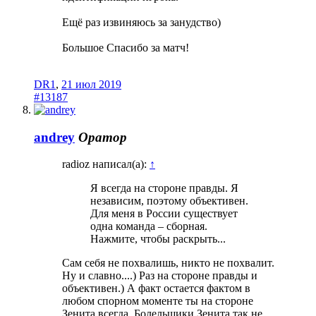
Ещё раз извиняюсь за занудство)
Большое Спасибо за матч!
DR1
,
21 июл 2019
#13187
andrey
Оратор
radioz написал(а):
↑
Я всегда на стороне правды. Я
независим, поэтому объективен.
Для меня в России существует
одна команда – сборная.
Нажмите, чтобы раскрыть...
Сам себя не похвалишь, никто не похвалит.
Ну и славно....) Раз на стороне правды и
объективен.) А факт остается фактом в
любом спорном моменте ты на стороне
Зенита всегда. Болельщики Зенита так не