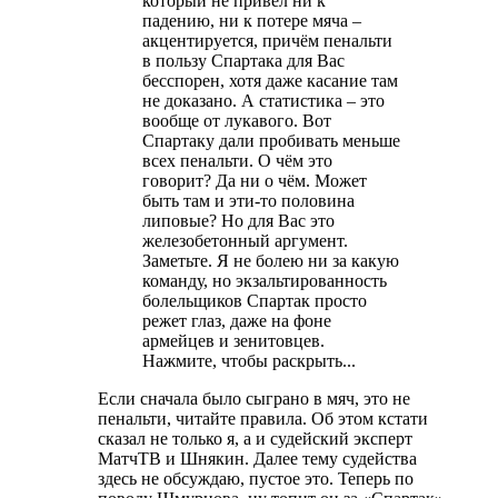
который не привел ни к
падению, ни к потере мяча –
акцентируется, причём пенальти
в пользу Спартака для Вас
бесспорен, хотя даже касание там
не доказано. А статистика – это
вообще от лукавого. Вот
Спартаку дали пробивать меньше
всех пенальти. О чём это
говорит? Да ни о чём. Может
быть там и эти-то половина
липовые? Но для Вас это
железобетонный аргумент.
Заметьте. Я не болею ни за какую
команду, но экзальтированность
болельщиков Спартак просто
режет глаз, даже на фоне
армейцев и зенитовцев.
Нажмите, чтобы раскрыть...
Если сначала было сыграно в мяч, это не
пенальти, читайте правила. Об этом кстати
сказал не только я, а и судейский эксперт
МатчТВ и Шнякин. Далее тему судейства
здесь не обсуждаю, пустое это. Теперь по