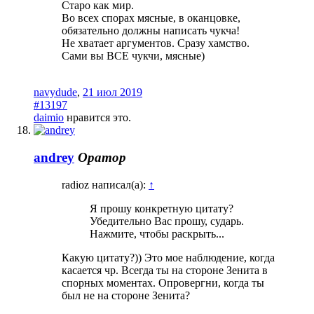
Старо как мир.
Во всех спорах мясные, в оканцовке,
обязательно должны написать чукча!
Не хватает аргументов. Сразу хамство.
Сами вы ВСЕ чукчи, мясные)
navydude
,
21 июл 2019
#13197
daimio
нравится это.
andrey
Оратор
radioz написал(а):
↑
Я прошу конкретную цитату?
Убедительно Вас прошу, сударь.
Нажмите, чтобы раскрыть...
Какую цитату?)) Это мое наблюдение, когда
касается чр. Всегда ты на стороне Зенита в
спорных моментах. Опровергни, когда ты
был не на стороне Зенита?