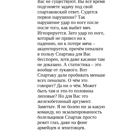
Вас не существуют. Вы всё время
подгоняете задачу под свой
спартаковский ответ. Судится
первое нарушение? Так
нарушение удар по ноге после
после того, как выбит мяч.
Игнорируется. Зато удар по ноге,
который не привел ни к
падению, ни к потере мяча –
акцентируется, причём пенальти
в пользу Спартака для Вас
бесспорен, хотя даже касание там
не доказано. А статистика – это
вообще от лукавого. Вот
Спартаку дали пробивать меньше
всех пенальти. О чём это
говорит? Да ни о чём. Может
быть там и эти-то половина
липовые? Но для Вас это
железобетонный аргумент.
Заметьте. Я не болею ни за какую
команду, но экзальтированность
болельщиков Спартак просто
режет глаз, даже на фоне
армейцев и зенитовцев.