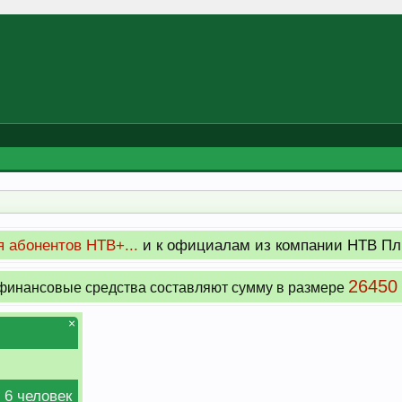
 абонентов НТВ+...
и к официалам из компании НТВ Пл
26450
инансовые средства составляют сумму в размере
×
 6 человек