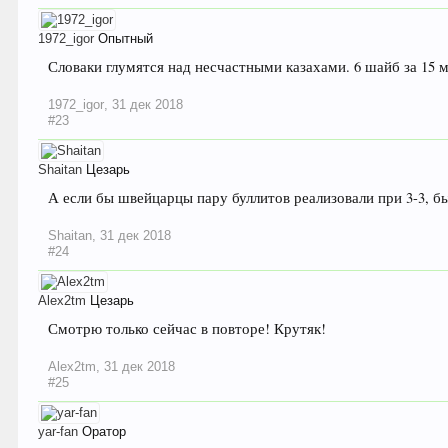
1972_igor
Опытный
Словаки глумятся над несчастными казахами. 6 шайб за 15 
1972_igor
,
31 дек 2018
#23
Shaitan
Цезарь
А если бы швейцарцы пару буллитов реализовали при 3-3, бы
Shaitan
,
31 дек 2018
#24
Alex2tm
Цезарь
Смотрю только сейчас в повторе! Крутяк!
Alex2tm
,
31 дек 2018
#25
yar-fan
Оратор