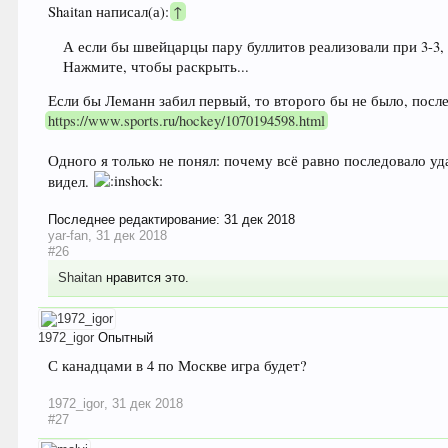
Shaitan написал(а):
↑
А если бы швейцарцы пару буллитов реализовали при 3-3, 
Нажмите, чтобы раскрыть...
Если бы Леманн забил первый, то второго бы не было, послед
https://www.sports.ru/hockey/1070194598.html
Одного я только не понял: почему всё равно последовало у
видел.
Последнее редактирование:
31 дек 2018
yar-fan
,
31 дек 2018
#26
Shaitan
нравится это.
1972_igor
Опытный
С канадцами в 4 по Москве игра будет?
1972_igor
,
31 дек 2018
#27