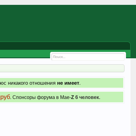
юс никакого отношения
не имеет
.
 руб
. Cпонсоры форума в Мае-
Z
6 человек.