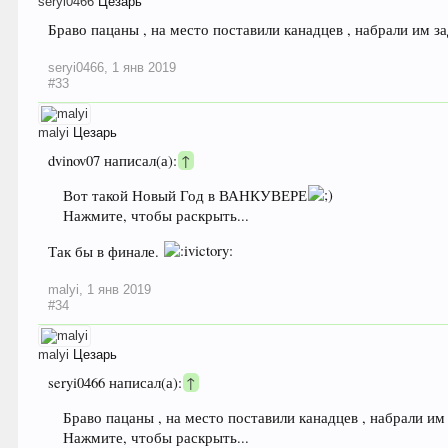
seryi0466
Цезарь
Браво пацаны , на место поставили канадцев , набрали им за
seryi0466
,
1 янв 2019
#33
malyi
Цезарь
dvinov07 написал(а):
↑
Вот такой Новый Год в ВАНКУВЕРЕ
Нажмите, чтобы раскрыть...
Так бы в финале.
malyi
,
1 янв 2019
#34
malyi
Цезарь
seryi0466 написал(а):
↑
Браво пацаны , на место поставили канадцев , набрали им 
Нажмите, чтобы раскрыть...