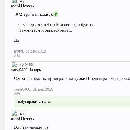
malyi
Цезарь
1972_igor написал(а):
↑
С канадцами в 4 по Москве игра будет?
Нажмите, чтобы раскрыть...
Да
malyi
,
31 дек 2018
#28
seryi0466
Цезарь
Сегодня канадцы проиграли на кубке Шпенглера , желаю моло
seryi0466
,
31 дек 2018
#29
malyi
нравится это.
malyi
Цезарь
Вот так начало... (