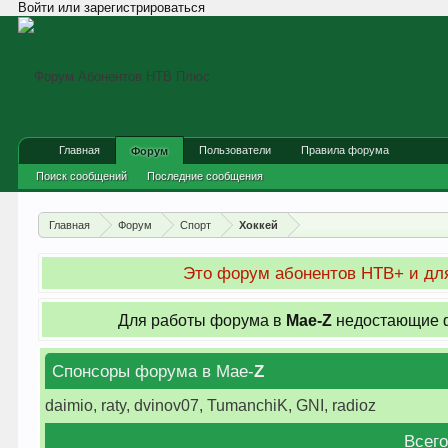
Войти или зарегистрироваться
Главная
Пользователи
Правила форума
Форум
Поиск сообщений
Последние сообщения
Главная
Форум
Спорт
Хоккей
Это форум абонентов НТВ+ и для
Для работы форума в
Мае-
Z
недостающие ф
Спонсоры форума в Мае-
Z
daimio, raty, dvinov07, TumanchiK, GNI, radioz
Всего