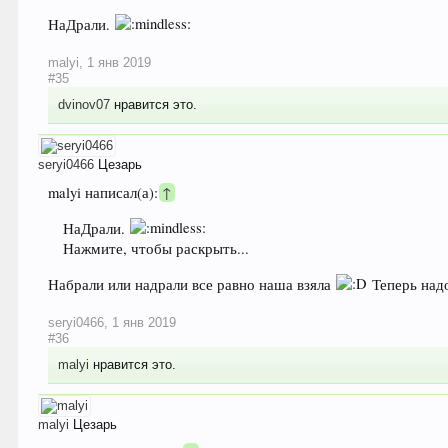
НаДрали.
malyi
,
1 янв 2019
#35
dvinov07
нравится это.
seryi0466
Цезарь
malyi написал(а):
↑
НаДрали.
Нажмите, чтобы раскрыть...
Набрали или надрали все равно наша взяла
Теперь над
seryi0466
,
1 янв 2019
#36
malyi
нравится это.
malyi
Цезарь