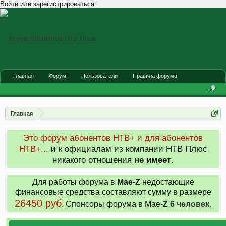
Войти или зарегистрироваться
Главная
Форум
Пользователи
Правила форума
Главная
Это форум абонентов НТВ+ и для абонентов
НТВ+...
и к официалам из компании НТВ Плюс
никакого отношения
не имеет
.
Для работы форума в
Мае-
Z
недостающие
финансовые средства составляют сумму в размере
26450 руб
. Cпонсоры форума в Мае-
Z
6 человек.