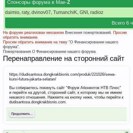
Спонсоры форума в Мае-
Z
daimio, raty, dvinov07, TumanchiK, GNI, radioz
Всего 6 
На форуме реализован механизм
Внесения пожертвований.
Просим
обратить внимание.
Просим обратить внимание на тему
"О Финансировании нашего
форума".
Пожертвования
О Финансировании нашего форума
Перенаправление на сторонний сайт
https://dudisantosa.dongkrakbisnis.com/produk/221026/sewa-
kursi-futura-jakarta-selatan/
Вы собираетесь покинуть сайт "Форум Абонентов НТВ Плюс"
и перейти на другой, сторонний сайт, к которому мы не имеем
никакого отношения. Нажмите на кнопку ниже, чтобы перейти к
dudisantosa.dongkrakbisnis.com.
Продолжить...