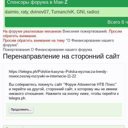
Спонсоры форума в Мае-
Z
daimio, raty, dvinov07, TumanchiK, GNI, radioz
Всего 6 
На форуме реализован механизм
Внесения пожертвований.
Просим
обратить внимание.
Просим обратить внимание на тему
"О Финансировании нашего
форума".
Пожертвования
О Финансировании нашего форума
Перенаправление на сторонний сайт
https://telegra.ph/Polskie-kasyna--Polska-wyznacza-trendy-
nowoczesnej-rozrywki-w-internecie-11-22
Вы собираетесь покинуть сайт "Форум Абонентов НТВ Плюс"
и перейти на другой, сторонний сайт, к которому мы не имеем
никакого отношения. Нажмите на кнопку ниже, чтобы перейти к
telegra.ph.
Продолжить...