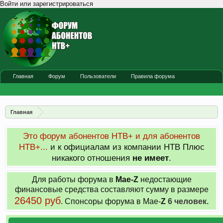
Войти или зарегистрироваться
Главная
Форум
Пользователи
Правила форума
Главная
Это форум абонентов НТВ+ и для абонентов
НТВ+...
и к официалам из компании НТВ Плюс
никакого отношения
не имеет
.
Для работы форума в
Мае-
Z
недостающие
финансовые средства составляют сумму в размере
26450 руб
. Cпонсоры форума в Мае-
Z
6 человек.